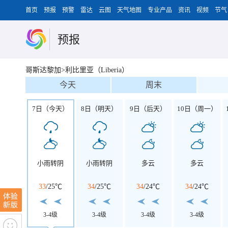
首页
预报
预警
雷达
云图
天气地图
专业产品
资讯
视频
节气
预报
哥斯达黎加>利比里亚（Liberia）
今天
周末
7日（今天）
8日（明天）
9日（后天）
10日（周一）
小雨转阴
小雨转阴
多云
多云
33
/
25℃
34
/
25℃
34
/
24℃
34
/
24℃
3-4级
3-4级
3-4级
3-4级