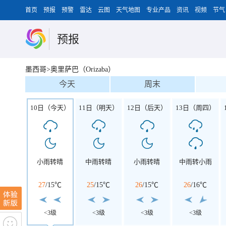
首页
预报
预警
雷达
云图
天气地图
专业产品
资讯
视频
节气
预报
墨西哥>奥里萨巴（Orizaba）
今天
周末
10日（今天）
11日（明天）
12日（后天）
13日（周四）
小雨转晴
中雨转晴
小雨转晴
中雨转小雨
27
/
15℃
25
/
15℃
26
/
15℃
26
/
16℃
<3级
<3级
<3级
<3级