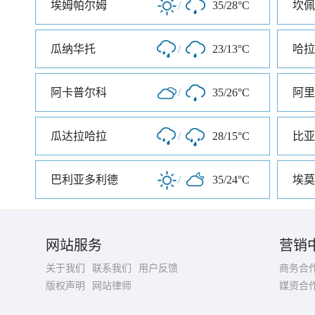
埃姆帕尔姆
/
35/28°C
坎佩
瓜纳华托
/
23/13°C
哈拉
阿卡普尔科
/
35/26°C
阿里
瓜达拉哈拉
/
28/15°C
比亚
巴利亚多利德
/
35/24°C
埃莫
网站服务
营销
关于我们
联系我们
用户反馈
商务合
版权声明
网站律师
媒资合