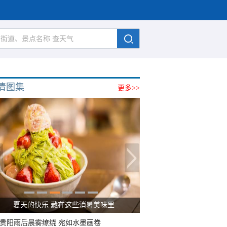
清图集
更多>>
夏天的快乐 藏在这些消暑美味里
贵阳雨后晨雾缭绕 宛如水墨画卷