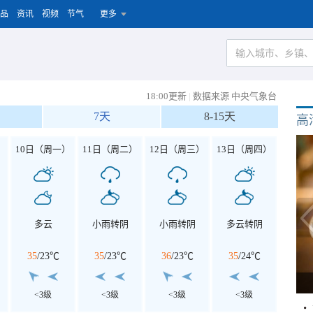
品
资讯
视频
节气
更多
18:00更新
|
数据来源 中央气象台
7天
8-15天
高
）
10日（周一）
11日（周二）
12日（周三）
13日（周四）
多云
小雨转阴
小雨转阴
多云转阴
35
/
23℃
35
/
23℃
36
/
23℃
35
/
24℃
<3级
<3级
<3级
<3级