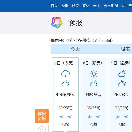
首页
预报
预警
雷达
云图
天气地图
专业产
预报
墨西哥>巴利亚多利德（Valladolid）
今天
周末
7日（今天）
8日（明天）
9日（后天
小雨转多云
晴转多云
多云转阴
35
/
23℃
35
/
23℃
35
/
23℃
<3级
<3级
<3级