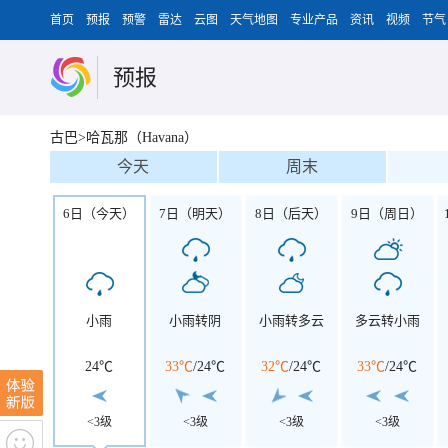
首页
预报
预警
雷达
云图
天气地图
专业产品
资讯
视频
节气
预报
古巴>哈瓦那（Havana）
今天
周末
6日（今天）
7日（明天）
8日（后天）
9日（周日）
小雨
小雨转阴
小雨转多云
多云转小雨
24℃
33℃
/
24℃
32℃
/
24℃
33℃
/
24℃
<3级
<3级
<3级
<3级