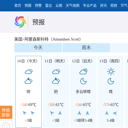
首页
预报
预警
雷达
云图
天气地图
专业产品
资讯
视频
节气
预报
美国>阿蒙森斯科特（Amundsen Scott）
今天
周末
10日（今天）
11日（明天）
12日（后天）
13日（周四）
阴
阴
多云转晴
晴
-54
/
-69℃
-50
/
-61℃
-54
/
-65℃
-57
/
-65℃
<3级
<3级
<3级转3-4级
3-4级