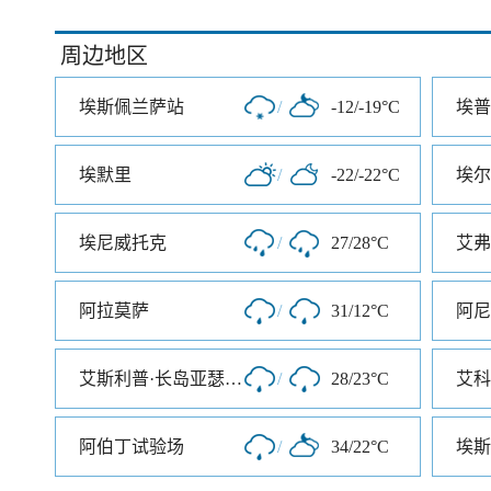
周边地区
埃斯佩兰萨站
/
-12/-19°C
埃普
埃默里
/
-22/-22°C
埃尔
埃尼威托克
/
27/28°C
艾弗
阿拉莫萨
/
31/12°C
阿尼
艾斯利普·长岛亚瑟机场
/
28/23°C
艾科
阿伯丁试验场
/
34/22°C
埃斯