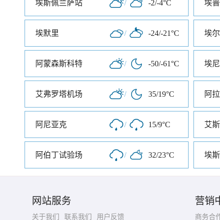
埃斯佩兰萨站
/
-2/-4°C
埃普
埃默里
/
-24/-21°C
埃尔
阿蒙森斯科特
/
-50/-61°C
埃尼
艾弗罗塔机场
/
35/19°C
阿拉
阿尼亚克
/
15/9°C
阿伯丁试验场
/
32/23°C
埃斯
网站服务
营销
关于我们
联系我们
用户反馈
商务合