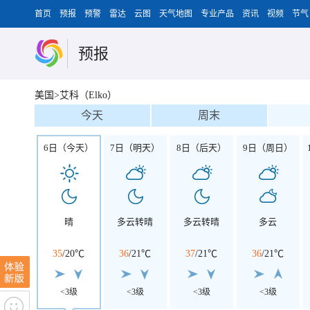
首页
预报
预警
雷达
云图
天气地图
专业产品
资讯
视频
节气
预报
美国>艾科（Elko）
今天
周末
6日（今天）
7日（明天）
8日（后天）
9日（周日）
晴
多云转晴
多云转晴
多云
35
/
20℃
36
/
21℃
37
/
21℃
36
/
21℃
<3级
<3级
<3级
<3级