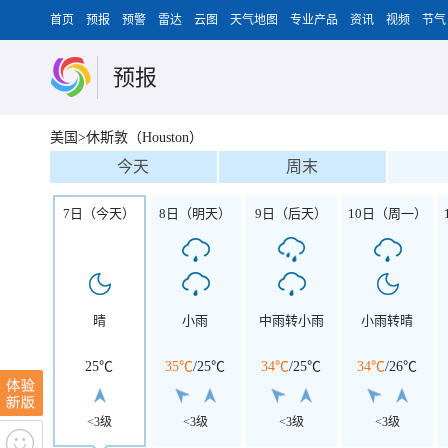
首页
预报
预警
雷达
云图
天气地图
专业产品
资讯
视频
节气
预报
美国>休斯敦（Houston）
今天
周末
7日（今天）
8日（明天）
9日（后天）
10日（周一）
晴
小雨
中雨转小雨
小雨转晴
25℃
35℃
/
25℃
34℃
/
25℃
34℃
/
26℃
<3级
<3级
<3级
<3级