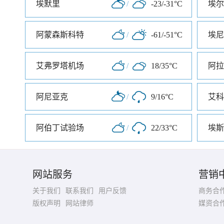
埃默里
/
-23/-31°C
埃尔
阿蒙森斯科特
/
-61/-51°C
埃尼
艾弗罗塔机场
/
18/35°C
阿拉
阿尼亚克
/
9/16°C
艾科
阿伯丁试验场
/
22/33°C
埃斯
网站服务
营销
关于我们
联系我们
用户反馈
商务合
版权声明
网站律师
媒资合