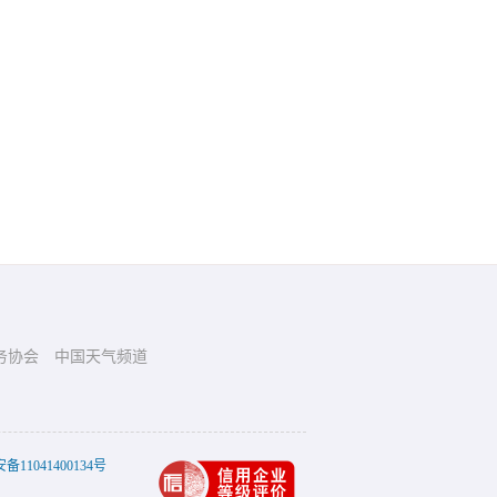
务协会
中国天气频道
11041400134号