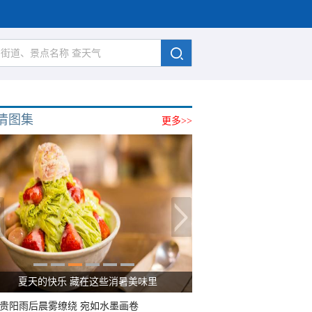
清图集
更多>>
广西南宁：盛夏里的“绿野仙踪”
贵阳雨后晨雾缭绕 宛如水墨画卷