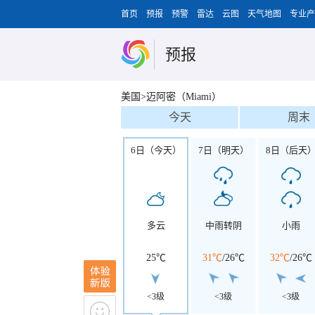
首页
预报
预警
雷达
云图
天气地图
专业产
预报
美国>迈阿密（Miami）
今天
周末
6日（今天）
7日（明天）
8日（后天
多云
中雨转阴
小雨
25℃
31℃
/
26℃
32℃
/
26℃
<3级
<3级
<3级