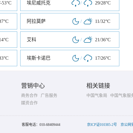
/-53°C
埃尼威托克
/
29/28°C
37°C
阿拉莫萨
/
11/32°C
14°C
艾科
/
21/36°C
33°C
埃斯卡诺巴
/
17/26°C
营销中心
相关链接
商务合作
广告服务
中国气象局
中国气象服
媒资合作
客服电话：
010-68409444
京ICP证010385-2号
京公网安备