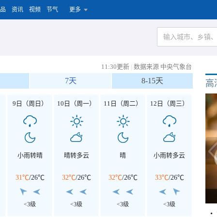
品
资讯
视频
节气
更多
11:30更新
|
数据来源 中央气象台
7天
8-15天
高
）
9日（周日）
10日（周一）
11日（周二）
12日（周三）
小雨转晴
晴转多云
晴
小雨转多云
31℃
/
26℃
32℃
/
26℃
32℃
/
26℃
33℃
/
26℃
<3级
<3级
<3级
<3级