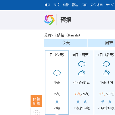
首页
预报
预警
雷达
云图
天气地图
专业产
预报
苏丹>卡萨拉（Kassala）
今天
周末
9日（今天）
10日（明天）
11日（后天
小雨
小雨转多云
小雨转阴
25℃
36℃
/
26℃
36℃
/
26℃
<3级
<3级转3-4级
<3级转3-4级