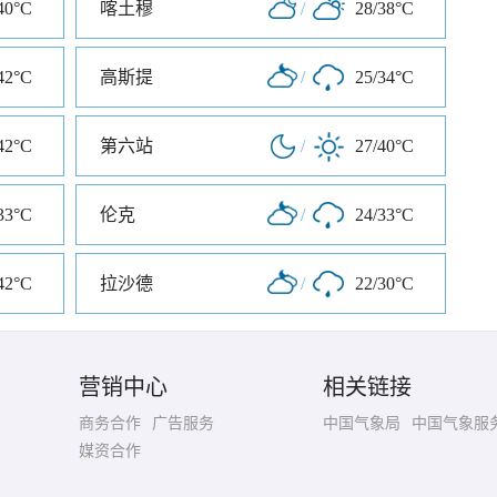
40°C
喀土穆
/
28/38°C
42°C
高斯提
/
25/34°C
42°C
第六站
/
27/40°C
33°C
伦克
/
24/33°C
42°C
拉沙德
/
22/30°C
营销中心
相关链接
商务合作
广告服务
中国气象局
中国气象服
媒资合作