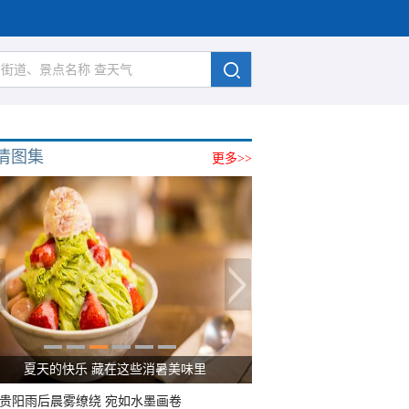
清图集
更多>>
广西南宁：盛夏里的“绿野仙踪”
贵阳雨后晨雾缭绕 宛如水墨画卷