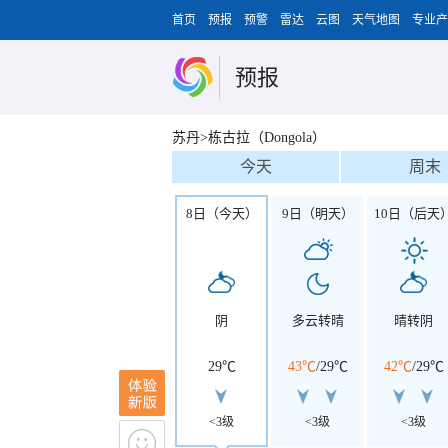
首页
预报
预警
雷达
云图
天气地图
专业产
预报
苏丹>栋古拉（Dongola）
今天
周末
8日（今天）
9日（明天）
10日（后天
阴
多云转晴
晴转阴
29℃
43℃
/
29℃
42℃
/
29℃
<3级
<3级
<3级