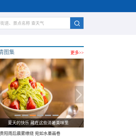
清图集
更多>>
夏天的快乐 藏在这些消暑美味里
贵阳雨后晨雾缭绕 宛如水墨画卷