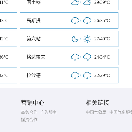
41°C
喀土穆
/
29/39°C
43°C
高斯提
/
26/35°C
42°C
第六站
/
27/40°C
36°C
格达雷夫
/
24/34°C
32°C
拉沙德
/
22/29°C
营销中心
相关链接
商务合作
广告服务
中国气象局
中国气象服
媒资合作