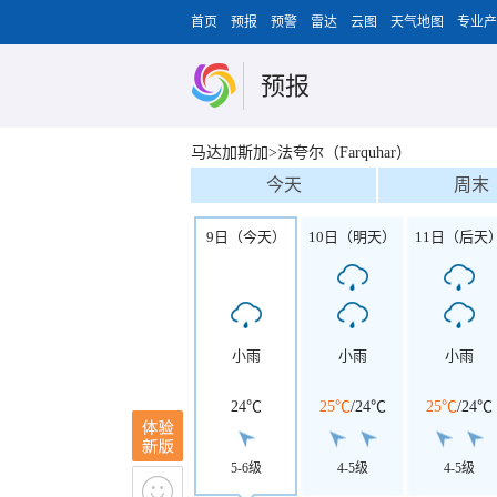
首页
预报
预警
雷达
云图
天气地图
专业产
预报
马达加斯加>法夸尔（Farquhar）
今天
周末
9日（今天）
10日（明天）
11日（后天
小雨
小雨
小雨
24℃
25℃
/
24℃
25℃
/
24℃
5-6级
4-5级
4-5级