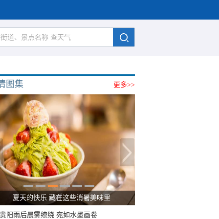
清图集
更多>>
夏天的快乐 藏在这些消暑美味里
贵阳雨后晨雾缭绕 宛如水墨画卷