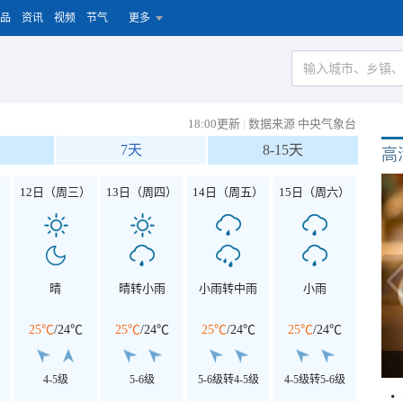
品
资讯
视频
节气
更多
18:00更新
|
数据来源 中央气象台
7天
8-15天
高
）
12日（周三）
13日（周四）
14日（周五）
15日（周六）
晴
晴转小雨
小雨转中雨
小雨
25℃
/
24℃
25℃
/
24℃
25℃
/
24℃
25℃
/
24℃
4-5级
5-6级
5-6级转4-5级
4-5级转5-6级