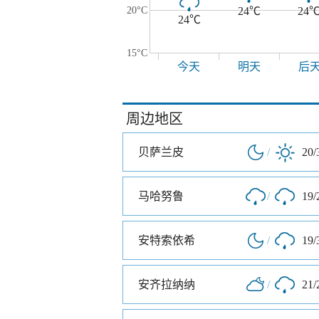
20°C
24℃
24
24℃
15°C
今天
明天
后
周边地区
贝萨兰皮
/
20/
马哈努鲁
/
19/
安特索依希
/
19/
安齐拉纳纳
/
21/