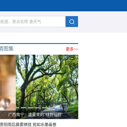
清图集
更多>>
广西南宁：盛夏里的“绿野仙踪”
贵阳雨后晨雾缭绕 宛如水墨画卷