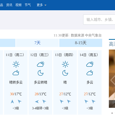
品
资讯
视频
节气
更多
11:30更新
|
数据来源 中央气象台
7天
8-15天
高
）
11日（周二）
12日（周三）
13日（周四）
14日（周五）
晴转多云
多云转晴
晴
多云
30
/
17℃
28
/
13℃
27
/
12℃
27
/
12℃
<3级
3-4级转<3级
<3级
<3级