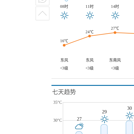
08时
11时
14时
27℃
24℃
16℃
东风
东风
东南风
<3级
<3级
<3级
七天趋势
35°C
30
29
27
30°C