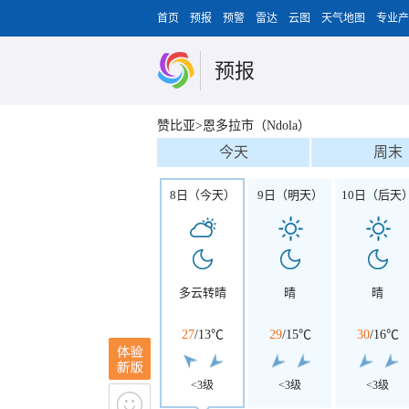
首页
预报
预警
雷达
云图
天气地图
专业产
预报
赞比亚>恩多拉市（Ndola）
今天
周末
8日（今天）
9日（明天）
10日（后天
多云转晴
晴
晴
27
/
13℃
29
/
15℃
30
/
16℃
<3级
<3级
<3级