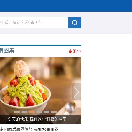
清图集
更多>>
夏天的快乐 藏在这些消暑美味里
贵阳雨后晨雾缭绕 宛如水墨画卷