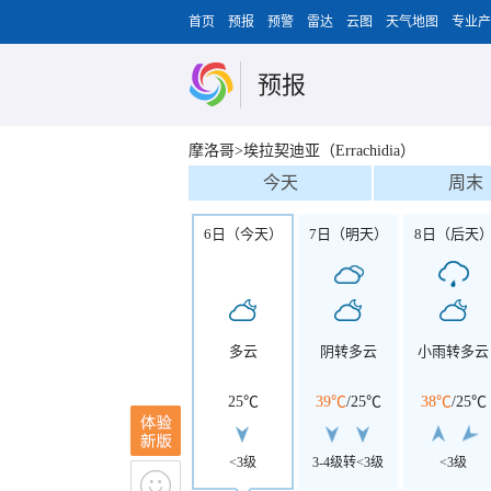
首页
预报
预警
雷达
云图
天气地图
专业产
预报
摩洛哥>埃拉契迪亚（Errachidia）
今天
周末
6日（今天）
7日（明天）
8日（后天
多云
阴转多云
小雨转多云
25℃
39℃
/
25℃
38℃
/
25℃
<3级
3-4级转<3级
<3级