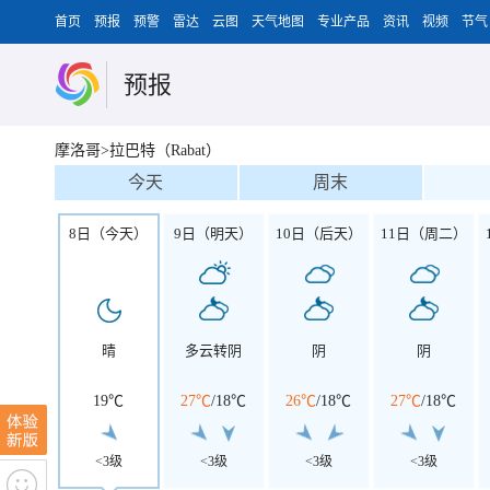
首页
预报
预警
雷达
云图
天气地图
专业产品
资讯
视频
节气
预报
摩洛哥>拉巴特（Rabat）
今天
周末
8日（今天）
9日（明天）
10日（后天）
11日（周二）
晴
多云转阴
阴
阴
19℃
27℃
/
18℃
26℃
/
18℃
27℃
/
18℃
<3级
<3级
<3级
<3级