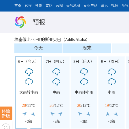
首页
预报
预警
雷达
云图
天气地图
专业产品
资讯
视频
节气
预报
埃塞俄比亚>亚的斯亚贝巴（Addis Ababa）
今天
周末
6日（今天）
7日（明天）
8日（后天）
9日（周日）
大雨转小雨
中雨
中雨转小雨
小雨
20
/
11℃
20
/
12℃
20
/
12℃
19
/
12℃
<3级
<3级
<3级
<3级