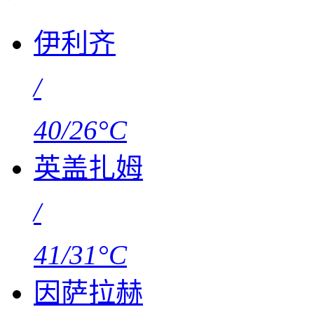
伊利齐
/
40/26°C
英盖扎姆
/
41/31°C
因萨拉赫