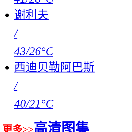
谢利夫
/
43/26°C
西迪贝勒阿巴斯
/
40/21°C
高清图集
更多>>