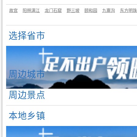
故宫
阳朔漓江
龙门石窟
野三坡
颐和园
九寨沟
东方明珠
选择省市
周边城市
周边景点
本地乡镇