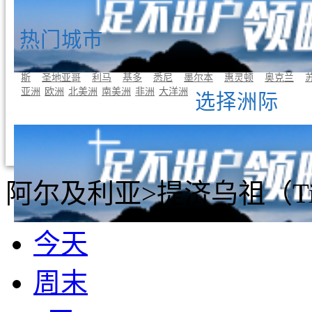
热门城市
曼谷
东京
首尔
吉隆坡
新加坡
巴黎
罗马
伦敦
雅典
斯
圣地亚哥
利马
基多
悉尼
墨尔本
惠灵顿
奥克兰
亚洲
欧洲
北美洲
南美洲
非洲
大洋洲
选择洲际
阿尔及利亚>提济乌祖（Tizi
今天
周末