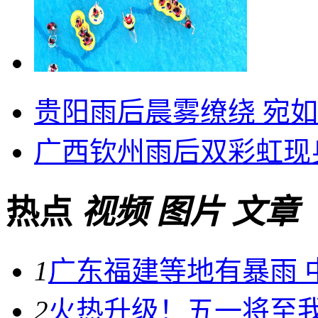
贵阳雨后晨雾缭绕 宛
广西钦州雨后双彩虹现
热点
视频
图片
文章
1
广东福建等地有暴雨 中
2
火热升级！五一将至我国