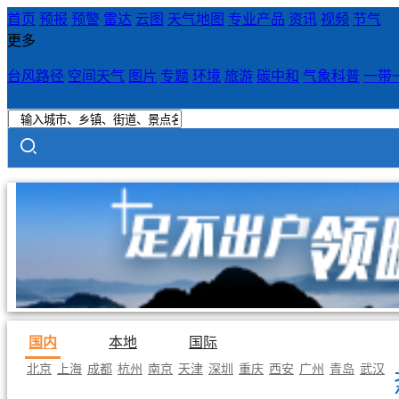
首页
预报
预警
雷达
云图
天气地图
专业产品
资讯
视频
节气
更多
台风路径
空间天气
图片
专题
环境
旅游
碳中和
气象科普
一带
国内
本地
国际
北京
上海
成都
杭州
南京
天津
深圳
重庆
西安
广州
青岛
武汉