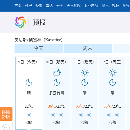
首页
预报
预警
雷达
云图
天气地图
专业产品
资讯
视频
节气
预报
突尼斯>凯塞林（Kasserine）
今天
周末
9日（今天）
10日（明天）
11日（后天）
12日（周三）
晴
多云转晴
晴
晴
22℃
36℃
/
23℃
35℃
/
22℃
36℃
/
23℃
<3级
<3级
<3级
<3级