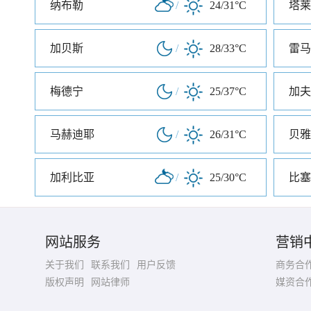
纳布勒
/
24/31°C
塔莱
加贝斯
/
28/33°C
雷马
梅德宁
/
25/37°C
加夫
马赫迪耶
/
26/31°C
贝雅
加利比亚
/
25/30°C
比塞
网站服务
营销
关于我们
联系我们
用户反馈
商务合
版权声明
网站律师
媒资合