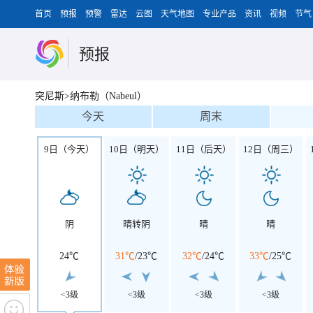
首页
预报
预警
雷达
云图
天气地图
专业产品
资讯
视频
节气
预报
突尼斯>纳布勒（Nabeul）
今天
周末
9日（今天）
10日（明天）
11日（后天）
12日（周三）
阴
晴转阴
晴
晴
24℃
31℃
/
23℃
32℃
/
24℃
33℃
/
25℃
<3级
<3级
<3级
<3级