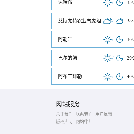
达哈布
/
35/
艾斯尤特农业气象组
/
38/
阿勒旺
/
36/
巴尔的姆
/
29/
阿布辛拜勒
/
40/
网站服务
关于我们
联系我们
用户反馈
版权声明
网站律师