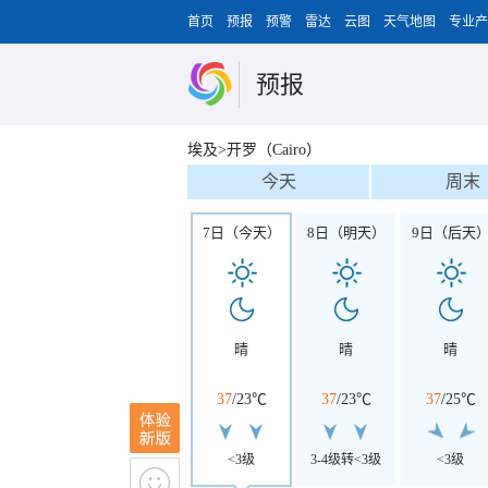
首页
预报
预警
雷达
云图
天气地图
专业产
预报
埃及>开罗（Cairo）
今天
周末
7日（今天）
8日（明天）
9日（后天
晴
晴
晴
37
/
23℃
37
/
23℃
37
/
25℃
<3级
3-4级转<3级
<3级