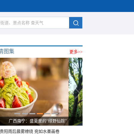
清图集
更多>>
广西南宁：盛夏里的“绿野仙踪”
贵阳雨后晨雾缭绕 宛如水墨画卷