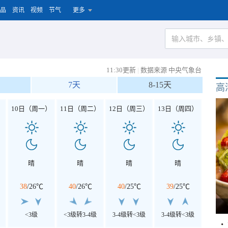
品
资讯
视频
节气
更多
11:30更新
|
数据来源 中央气象台
7天
8-15天
高
）
10日（周一）
11日（周二）
12日（周三）
13日（周四）
晴
晴
晴
晴
38
/
26℃
40
/
26℃
40
/
25℃
39
/
25℃
<3级
<3级转3-4级
3-4级转<3级
3-4级转<3级