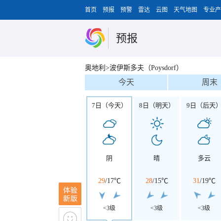
首页
预报
预警
雷达
云图
天气地图
专业产
预报
奥地利>波伊斯多夫（Poysdorf）
今天
周末
7日（今天）
8日（明天）
9日（后天
阴
晴
多云
29
/
17℃
28
/
15℃
31
/
19℃
<3级
<3级
<3级