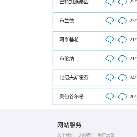
巴特加施泰因
/
22/
布兰德
/
23/
阿亨基希
/
21/
布伦纳
/
21/
比绍夫斯霍芬
/
24/
奥伯谷尔格
/
20/
网站服务
关于我们
联系我们
用户反馈