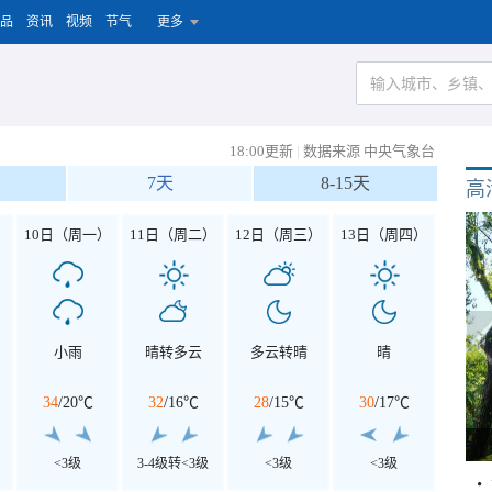
品
资讯
视频
节气
更多
18:00更新
|
数据来源 中央气象台
7天
8-15天
高
）
10日（周一）
11日（周二）
12日（周三）
13日（周四）
小雨
晴转多云
多云转晴
晴
34
/
20℃
32
/
16℃
28
/
15℃
30
/
17℃
<3级
3-4级转<3级
<3级
<3级