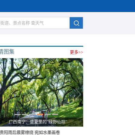
清图集
更多>>
广西南宁：盛夏里的“绿野仙踪”
贵阳雨后晨雾缭绕 宛如水墨画卷