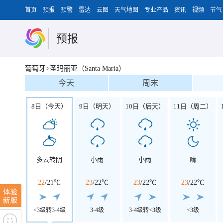
首页
预报
预警
雷达
云图
天气地图
专业产品
资讯
视频
节气
预报
葡萄牙>圣玛丽亚（Santa Maria）
今天
周末
8日（今天）
9日（明天）
10日（后天）
11日（周二）
多云转阴
小雨
小雨
晴
22
/
21℃
23
/
22℃
23
/
22℃
23
/
22℃
<3级转3-4级
3-4级
3-4级转<3级
<3级