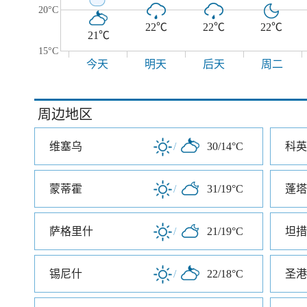
20°C
22℃
22℃
22℃
21℃
15°C
今天
明天
后天
周二
周边地区
维塞乌
/
30/14°C
科英
蒙蒂霍
/
31/19°C
蓬塔
萨格里什
/
21/19°C
坦措
锡尼什
/
22/18°C
圣港