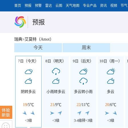
首页
预报
预警
雷达
云图
天气地图
专业产品
资讯
视频
节气
预报
瑞典>艾莫特（Amot）
今天
周末
7日（今天）
8日（明天）
9日（后天）
10日（周一）
阴转多云
小雨转多云
多云转小雨
多云
19
/
5℃
21
/
9℃
22
/
11℃
20
/
6℃
<3级
<3级
3-4级转<3级
<3级