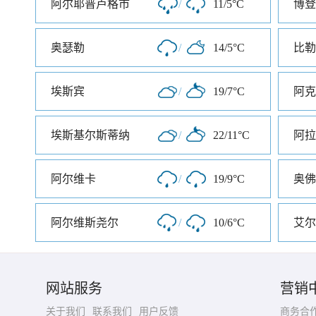
阿尔耶普卢格市
/
11/5°C
博登
奥瑟勒
/
14/5°C
比勒
埃斯宾
/
19/7°C
阿克
埃斯基尔斯蒂纳
/
22/11°C
阿拉
阿尔维卡
/
19/9°C
奥佛
阿尔维斯尧尔
/
10/6°C
艾尔
网站服务
营销
关于我们
联系我们
用户反馈
商务合