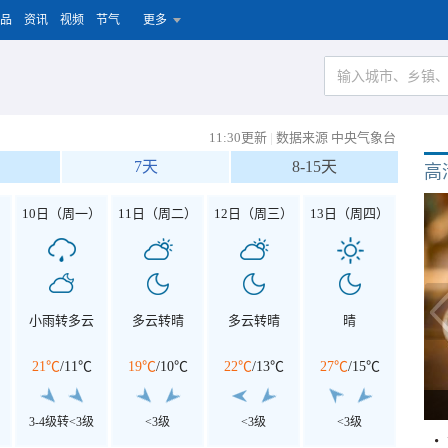
品
资讯
视频
节气
更多
11:30更新
|
数据来源 中央气象台
7天
8-15天
高
）
10日（周一）
11日（周二）
12日（周三）
13日（周四）
小雨转多云
多云转晴
多云转晴
晴
21℃
/
11℃
19℃
/
10℃
22℃
/
13℃
27℃
/
15℃
3-4级转<3级
<3级
<3级
<3级