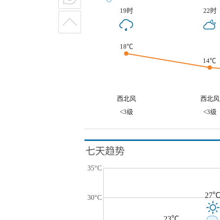
19时
22时
18℃
14℃
西北风
西北风
<3级
<3级
七天趋势
35°C
27
30°C
23℃