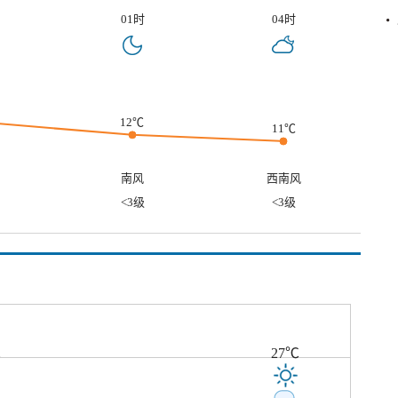
01时
04时
12℃
11℃
南风
西南风
<3级
<3级
℃
27℃