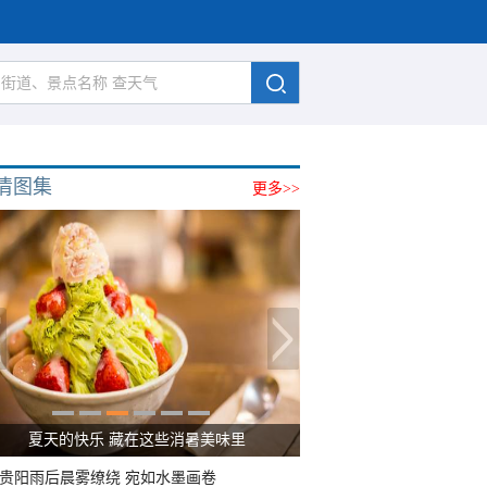
清图集
更多>>
夏天的快乐 藏在这些消暑美味里
贵阳雨后晨雾缭绕 宛如水墨画卷