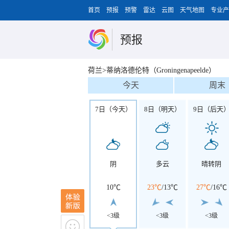
首页
预报
预警
雷达
云图
天气地图
专业产
预报
荷兰>蒂纳洛德伦特（Groningenapeelde）
今天
周末
7日（今天）
8日（明天）
9日（后天
阴
多云
晴转阴
10℃
23℃
/
13℃
27℃
/
16℃
<3级
<3级
<3级