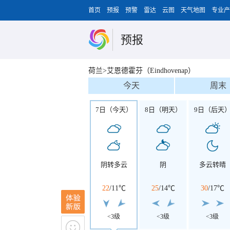
首页
预报
预警
雷达
云图
天气地图
专业产
预报
荷兰>艾恩德霍芬（Eindhovenap）
今天
周末
7日（今天）
8日（明天）
9日（后天
阴转多云
阴
多云转晴
22
/
11℃
25
/
14℃
30
/
17℃
<3级
<3级
<3级