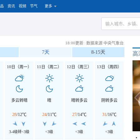
品
资讯
视频
节气
更多
18:00更新
|
数据来源 中央气象台
7天
8-15天
高
）
10日（周一）
11日（周二）
12日（周三）
13日（周四）
多云转晴
晴
晴转多云
阴转多云
28
/
12℃
24
/
11℃
27
/
14℃
31
/
16℃
3-4级转<3级
<3级
<3级
<3级