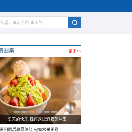
清图集
更多>>
夏天的快乐 藏在这些消暑美味里
贵阳雨后晨雾缭绕 宛如水墨画卷