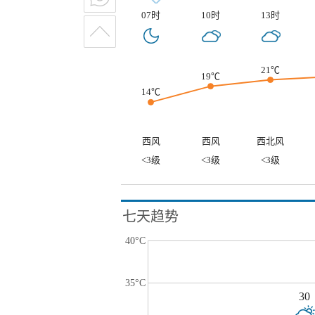
07时
10时
13时
21℃
19℃
14℃
西风
西风
西北风
<3级
<3级
<3级
七天趋势
40°C
35°C
30