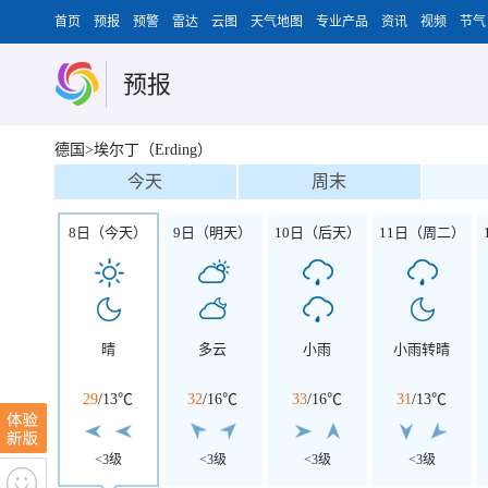
首页
预报
预警
雷达
云图
天气地图
专业产品
资讯
视频
节气
预报
德国>埃尔丁（Erding）
今天
周末
8日（今天）
9日（明天）
10日（后天）
11日（周二）
晴
多云
小雨
小雨转晴
29
/
13℃
32
/
16℃
33
/
16℃
31
/
13℃
<3级
<3级
<3级
<3级