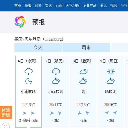
首页
预报
预警
雷达
云图
天气地图
专业产品
资讯
视频
节气
预报
德国>奥尔登堡（Oldenburg）
今天
周末
6日（今天）
7日（明天）
8日（后天）
9日（周日）
小雨转晴
小雨转阴
阴
晴转阴
22
/
13℃
20
/
11℃
23
/
13℃
28
/
16℃
3-4级转<3级
<3级
<3级
<3级