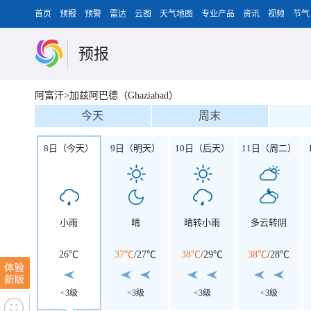
首页
预报
预警
雷达
云图
天气地图
专业产品
资讯
视频
节气
预报
阿富汗>加兹阿巴德（Ghaziabad）
今天
周末
8日（今天）
9日（明天）
10日（后天）
11日（周二）
小雨
晴
晴转小雨
多云转阴
26℃
37℃
/
27℃
38℃
/
29℃
38℃
/
28℃
<3级
<3级
<3级
<3级