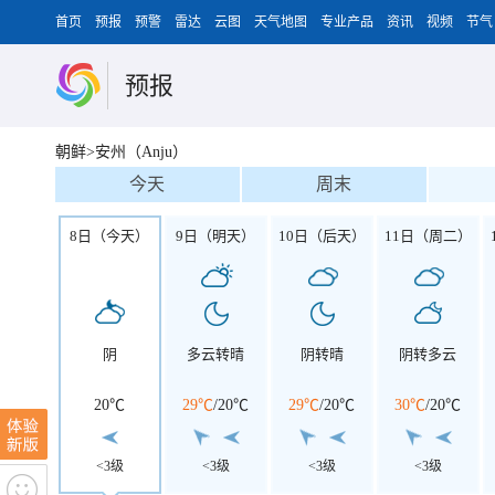
首页
预报
预警
雷达
云图
天气地图
专业产品
资讯
视频
节气
预报
朝鲜>安州（Anju）
今天
周末
8日（今天）
9日（明天）
10日（后天）
11日（周二）
阴
多云转晴
阴转晴
阴转多云
20℃
29℃
/
20℃
29℃
/
20℃
30℃
/
20℃
<3级
<3级
<3级
<3级