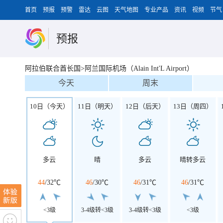
首页
预报
预警
雷达
云图
天气地图
专业产品
资讯
视频
节气
预报
阿拉伯联合酋长国>阿兰国际机场（Alain Int'L Airport）
今天
周末
10日（今天）
11日（明天）
12日（后天）
13日（周四）
多云
晴
多云
晴转多云
44
/
32℃
46
/
30℃
46
/
31℃
46
/
31℃
<3级
3-4级转<3级
3-4级转<3级
<3级