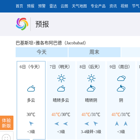
首页
预报
预警
雷达
云图
天气地图
专业产品
资讯
视频
节气
预报
巴基斯坦>雅各布阿巴德（Jacobabad）
今天
周末
6日（今天）
7日（明天）
8日（后天）
9日（周日）
多云
晴转多云
晴转阴
阴
30℃
41℃
/
30℃
41℃
/
31℃
41℃
/
31℃
<3级
<3级
3-4级转<3级
<3级