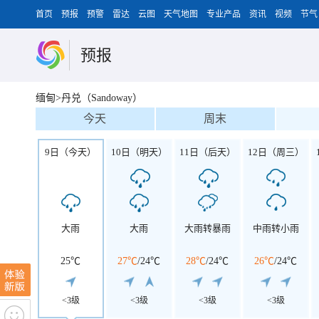
首页
预报
预警
雷达
云图
天气地图
专业产品
资讯
视频
节气
预报
缅甸>丹兑（Sandoway）
今天
周末
9日（今天）
10日（明天）
11日（后天）
12日（周三）
大雨
大雨
大雨转暴雨
中雨转小雨
25℃
27℃
/
24℃
28℃
/
24℃
26℃
/
24℃
<3级
<3级
<3级
<3级