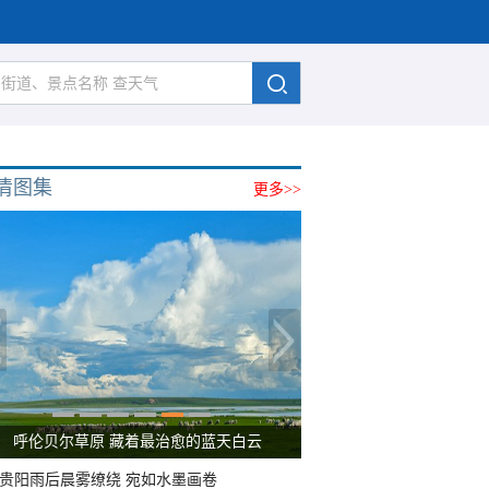
清图集
更多>>
呼伦贝尔草原 藏着最治愈的蓝天白云
贵阳雨后晨雾缭绕 宛如水墨画卷