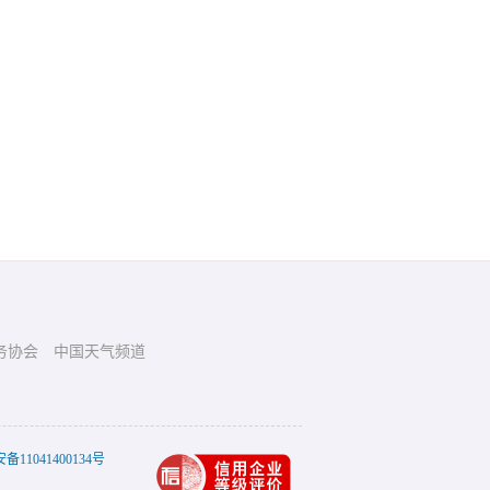
务协会
中国天气频道
11041400134号