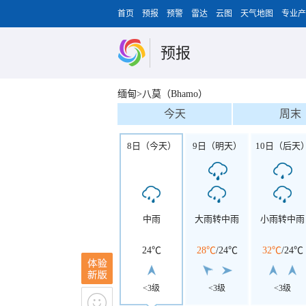
首页
预报
预警
雷达
云图
天气地图
专业产
预报
缅甸>八莫（Bhamo）
今天
周末
8日（今天）
9日（明天）
10日（后天
中雨
大雨转中雨
小雨转中雨
24℃
28℃
/
24℃
32℃
/
24℃
<3级
<3级
<3级