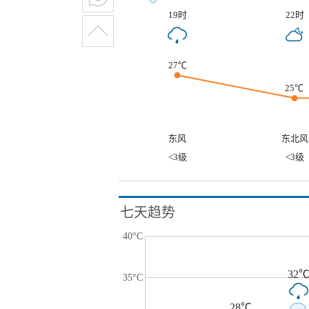
19时
22时
27℃
25℃
东风
东北风
<3级
<3级
七天趋势
40°C
32
35°C
28℃