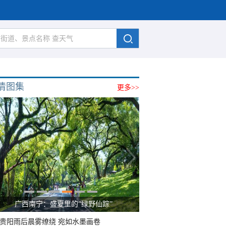
清图集
更多>>
广西南宁：盛夏里的“绿野仙踪”
贵阳雨后晨雾缭绕 宛如水墨画卷