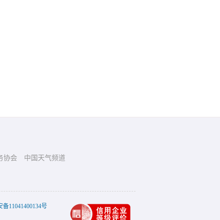
务协会
中国天气频道
11041400134号