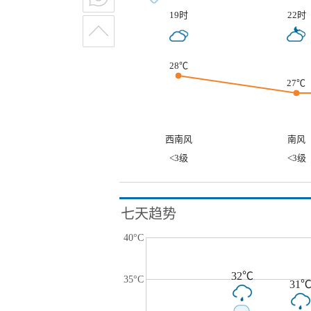
19时
22时
28℃
27℃
西南风
南风
<3级
<3级
七天趋势
40°C
32℃
35°C
31