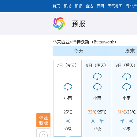
首页
预报
预警
雷达
云图
天气地图
专业产
预报
马来西亚>巴特沃斯（Butterworth）
今天
周末
7日（今天）
8日（明天）
9日（后天
小雨
小雨
小雨
25℃
32℃
/
25℃
31℃
/
25℃
<3级
<3级
<3级