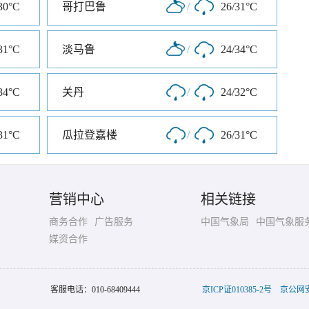
30°C
哥打巴鲁
/
26/31°C
31°C
淡马鲁
/
24/34°C
34°C
关丹
/
24/32°C
31°C
瓜拉登嘉楼
/
26/31°C
营销中心
相关链接
商务合作
广告服务
中国气象局
中国气象服
媒资合作
客服电话：
010-68409444
京ICP证010385-2号
京公网安备