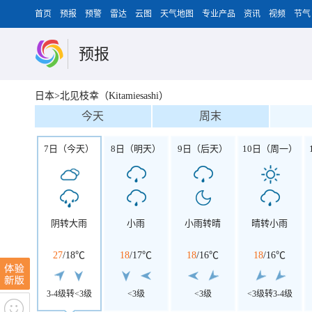
首页
预报
预警
雷达
云图
天气地图
专业产品
资讯
视频
节气
预报
日本>北见枝幸（Kitamiesashi）
今天
周末
7日（今天）
8日（明天）
9日（后天）
10日（周一）
阴转大雨
小雨
小雨转晴
晴转小雨
27
/
18℃
18
/
17℃
18
/
16℃
18
/
16℃
3-4级转<3级
<3级
<3级
<3级转3-4级