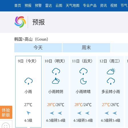
首页
预报
预警
雷达
云图
天气地图
专业产品
资讯
视频
节气
预报
韩国>高山（Gosan）
今天
周末
9日（今天）
10日（明天）
11日（后天）
12日（周三）
小雨
小雨转阴
小雨转晴
多云转小雨
27℃
28℃
/
26℃
28℃
/
24℃
27℃
/
26℃
4-5级
4-5级转3-4级
4-5级转3-4级
4-5级转3-4级