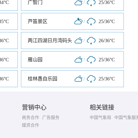
34°C
广智门
/
25/36°C
35°C
芦笛景区
/
25/36°C
36°C
两江四湖日月湾码头
/
26/36°C
36°C
雁山园
/
25/36°C
36°C
桂林愚自乐园
/
25/36°C
营销中心
相关链接
商务合作
广告服务
中国气象局
中国气象服
媒资合作