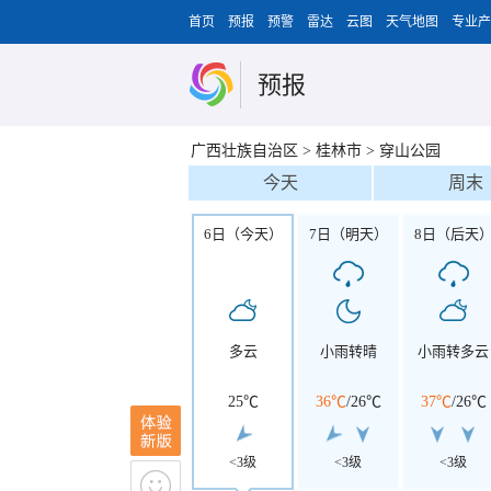
首页
预报
预警
雷达
云图
天气地图
专业产
预报
广西壮族自治区
>
桂林市
>
穿山公园
今天
周末
6日（今天）
7日（明天）
8日（后天
多云
小雨转晴
小雨转多云
25℃
36℃
/
26℃
37℃
/
26℃
<3级
<3级
<3级