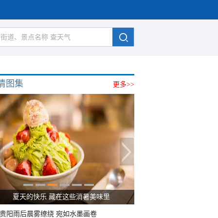
清图集
更多>>
夏天的快乐 藏在这些消暑美味里
贵阳雨后晨雾缭绕 宛如水墨画卷