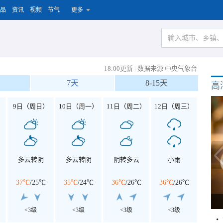
品
资讯
视频
节气
更多
18:00更新
|
数据来源 中央气象台
7天
8-15天
高
）
9日（周日）
10日（周一）
11日（周二）
12日（周三）
多云转阴
多云转阴
阴转多云
小雨
37℃
/
25℃
35℃
/
24℃
36℃
/
26℃
36℃
/
26℃
<3级
<3级
<3级
<3级