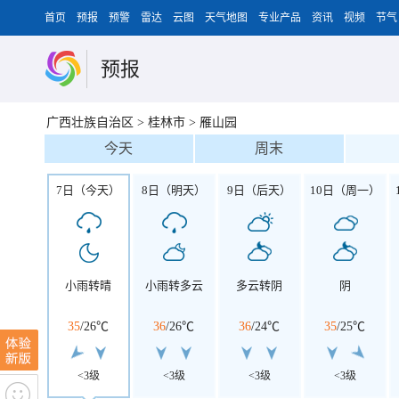
首页
预报
预警
雷达
云图
天气地图
专业产品
资讯
视频
节气
预报
广西壮族自治区
>
桂林市
>
雁山园
今天
周末
7日（今天）
8日（明天）
9日（后天）
10日（周一）
小雨转晴
小雨转多云
多云转阴
阴
35
/
26℃
36
/
26℃
36
/
24℃
35
/
25℃
<3级
<3级
<3级
<3级