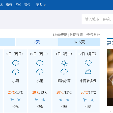
品
资讯
视频
节气
更多
18:00更新
|
数据来源 中央气象台
7天
8-15天
高
）
9日（周日）
10日（周一）
11日（周二）
12日（周三）
小雨
小雨
晴转小雨
中雨转多云
26℃
/
13℃
28℃
/
13℃
28℃
/
13℃
26℃
/
14℃
<3级
<3级
<3级
<3级