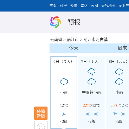
首页
预报
预警
雷达
云图
天气地图
专业产
预报
云南省
>
丽江市
>
丽江束河古镇
今天
周末
6日（今天）
7日（明天）
8日（后天
小雨
中雨转小雨
小雨
12℃
22℃
/
13℃
20℃
/
12℃
<3级
<3级
<3级