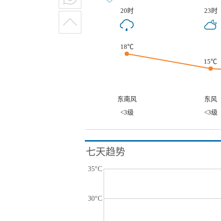
20时
23时
18℃
15℃
东南风
东风
<3级
<3级
七天趋势
35°C
30°C