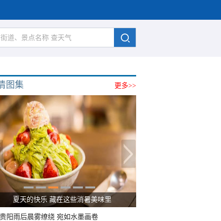
清图集
更多>>
夏天的快乐 藏在这些消暑美味里
贵阳雨后晨雾缭绕 宛如水墨画卷