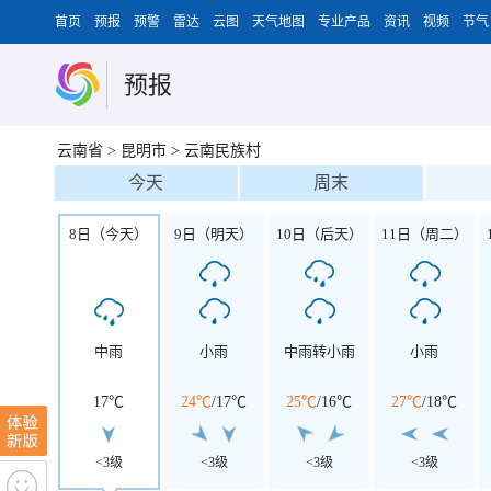
首页
预报
预警
雷达
云图
天气地图
专业产品
资讯
视频
节气
预报
云南省
>
昆明市
>
云南民族村
今天
周末
8日（今天）
9日（明天）
10日（后天）
11日（周二）
中雨
小雨
中雨转小雨
小雨
17℃
24℃
/
17℃
25℃
/
16℃
27℃
/
18℃
<3级
<3级
<3级
<3级