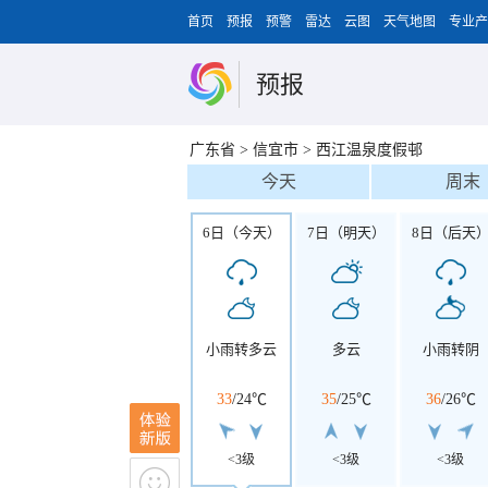
首页
预报
预警
雷达
云图
天气地图
专业产
预报
广东省
>
信宜市
>
西江温泉度假邨
今天
周末
6日（今天）
7日（明天）
8日（后天
小雨转多云
多云
小雨转阴
33
/
24℃
35
/
25℃
36
/
26℃
<3级
<3级
<3级