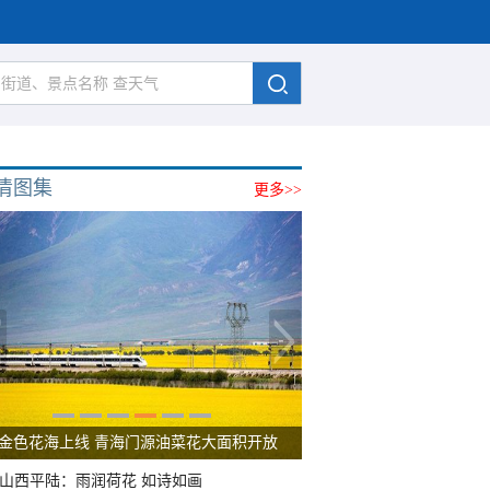
清图集
更多>>
金色花海上线 青海门源油菜花大面积开放
山西平陆：雨润荷花 如诗如画