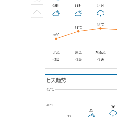
08时
11时
14时
33℃
31℃
26℃
北风
东风
东南风
<3级
<3级
<3级
七天趋势
45°C
40°C
36
35
33