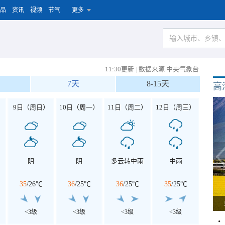
品
资讯
视频
节气
更多
11:30更新
|
数据来源 中央气象台
7天
8-15天
高
）
9日（周日）
10日（周一）
11日（周二）
12日（周三）
阴
阴
多云转中雨
中雨
35
/
26℃
36
/
25℃
36
/
25℃
35
/
25℃
<3级
<3级
<3级
<3级