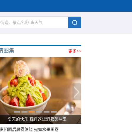
清图集
更多>>
夏天的快乐 藏在这些消暑美味里
贵阳雨后晨雾缭绕 宛如水墨画卷