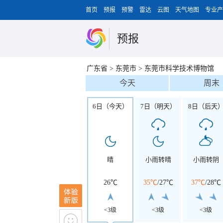
首页
预报
预警
雷达
云图
天气地图
专业产
预报
广东省
>
东莞市
>
东莞市科学技术博物馆
今天
周末
6日（今天）
7日（明天）
8日（后天
晴
小雨转晴
小雨转阴
26℃
35℃
/
27℃
37℃
/
28℃
<3级
<3级
<3级