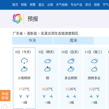
首页
预报
预警
雷达
云图
天气地图
专业产品
资讯
视频
节气
预报
广东省
>
清新县
>
玄真古洞生态旅游度假区
今天
周末
8日（今天）
9日（明天）
10日（后天）
11日（周二）
小雨转阴
阴
多云转阴
阴转多云
37
/
27℃
36
/
27℃
35
/
26℃
35
/
27℃
<3级
<3级
<3级
<3级