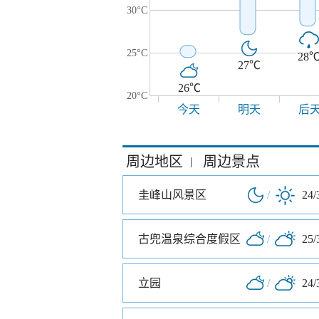
30°C
25°C
28
27℃
26℃
20°C
今天
明天
后
周边地区
周边景点
|
圭峰山风景区
/
24/
古兜温泉综合度假区
/
25/
立园
/
24/