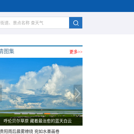
清图集
更多>>
呼伦贝尔草原 藏着最治愈的蓝天白云
贵阳雨后晨雾缭绕 宛如水墨画卷