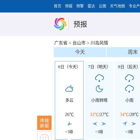
首页
预报
预警
雷达
云图
天气地图
专业产
预报
广东省
>
台山市
>
川岛风情
今天
周末
6日（今天）
7日（明天）
8日（后天
多云
小雨转晴
小雨
26℃
32℃
/
27℃
34℃
/
28℃
<3级
<3级
<3级