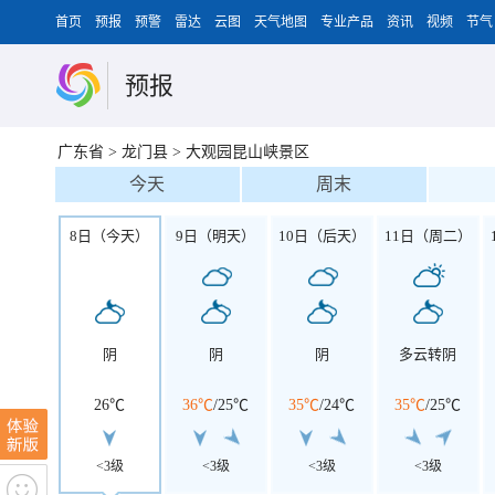
首页
预报
预警
雷达
云图
天气地图
专业产品
资讯
视频
节气
预报
广东省
>
龙门县
>
大观园昆山峡景区
今天
周末
8日（今天）
9日（明天）
10日（后天）
11日（周二）
阴
阴
阴
多云转阴
26℃
36℃
/
25℃
35℃
/
24℃
35℃
/
25℃
<3级
<3级
<3级
<3级