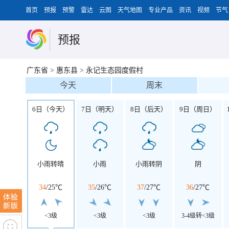
首页
预报
预警
雷达
云图
天气地图
专业产品
资讯
视频
节气
预报
广东省
>
惠东县
>
永记生态园度假村
今天
周末
6日（今天）
7日（明天）
8日（后天）
9日（周日）
小雨转晴
小雨
小雨转阴
阴
34
/
25℃
35
/
26℃
37
/
27℃
36
/
27℃
<3级
<3级
<3级
3-4级转<3级