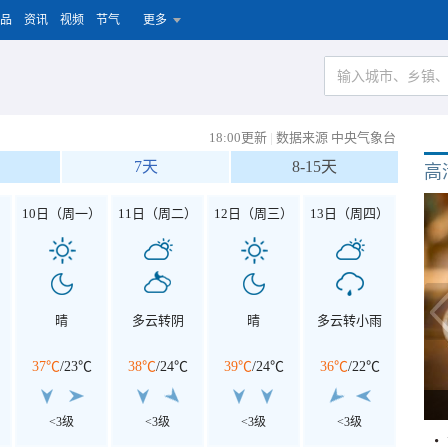
品
资讯
视频
节气
更多
18:00更新
|
数据来源 中央气象台
7天
8-15天
高
）
10日（周一）
11日（周二）
12日（周三）
13日（周四）
晴
多云转阴
晴
多云转小雨
37℃
/
23℃
38℃
/
24℃
39℃
/
24℃
36℃
/
22℃
<3级
<3级
<3级
<3级