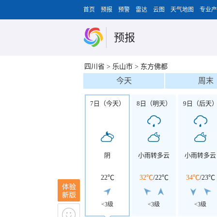
首页
预报
预警
雷达
云图
天气地图
专业产
预报
四川省
>
乐山市
>
东方佛都
今天
周末
7日（今天）
8日（明天）
9日（后天
阴
小雨转多云
小雨转多云
22℃
32℃
/
22℃
34℃
/
23℃
<3级
<3级
<3级