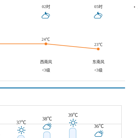
02时
05时
24℃
23℃
西南风
东南风
<3级
<3级
39℃
38℃
37℃
36℃
℃