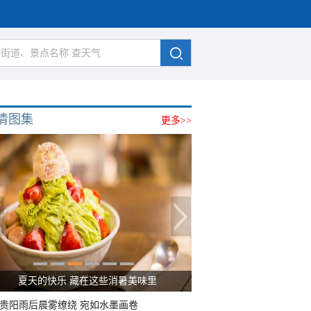
清图集
更多>>
广西南宁：盛夏里的“绿野仙踪”
贵阳雨后晨雾缭绕 宛如水墨画卷