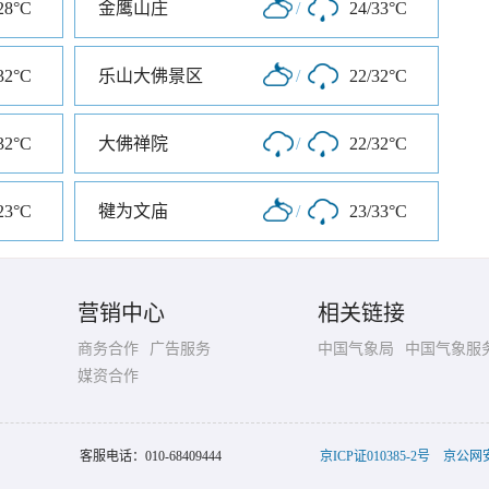
28°C
金鹰山庄
/
24/33°C
32°C
乐山大佛景区
/
22/32°C
32°C
大佛禅院
/
22/32°C
23°C
犍为文庙
/
23/33°C
营销中心
相关链接
商务合作
广告服务
中国气象局
中国气象服
媒资合作
客服电话：
010-68409444
京ICP证010385-2号
京公网安备