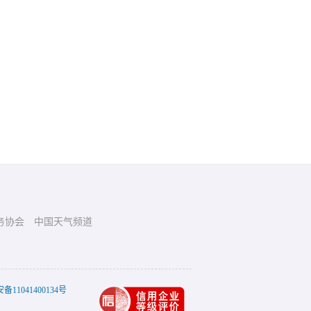
务协会
中国天气频道
11041400134号