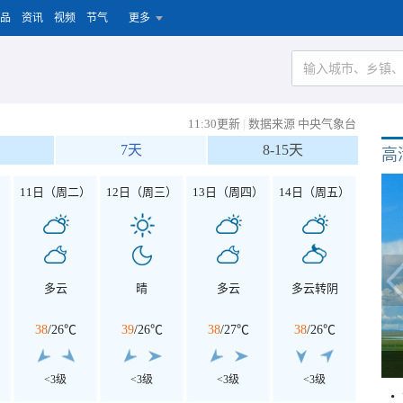
品
资讯
视频
节气
更多
11:30更新
|
数据来源 中央气象台
7天
8-15天
高
）
11日（周二）
12日（周三）
13日（周四）
14日（周五）
多云
晴
多云
多云转阴
38
/
26℃
39
/
26℃
38
/
27℃
38
/
26℃
<3级
<3级
<3级
<3级