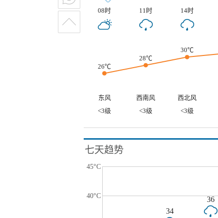
08时
11时
14时
30℃
28℃
26℃
东风
西南风
西北风
<3级
<3级
<3级
七天趋势
45°C
40°C
36
34