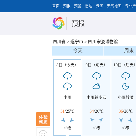
首页
预报
预警
雷达
云图
天气地图
专业产
预报
四川省
>
遂宁市
>
四川宋瓷博物馆
今天
周末
8日（今天）
9日（明天）
10日（后天
小雨
小雨转多云
小雨转晴
31
/
25℃
34
/
26℃
36
/
28℃
<3级
<3级
<3级