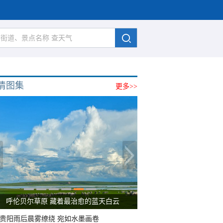
清图集
更多>>
呼伦贝尔草原 藏着最治愈的蓝天白云
贵阳雨后晨雾缭绕 宛如水墨画卷