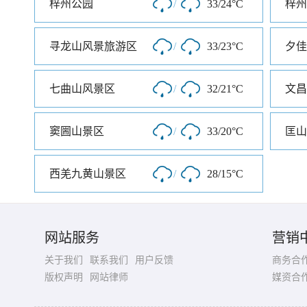
梓州公园
/
33/24°C
梓州
寻龙山风景旅游区
/
33/23°C
夕佳
七曲山风景区
/
32/21°C
文昌
窦圌山景区
/
33/20°C
匡山
西羌九黄山景区
/
28/15°C
网站服务
营销
关于我们
联系我们
用户反馈
商务合
版权声明
网站律师
媒资合