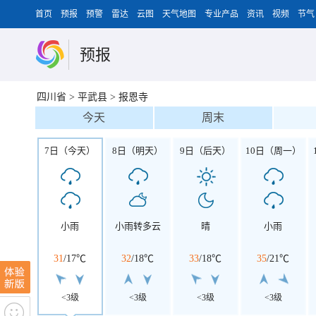
首页
预报
预警
雷达
云图
天气地图
专业产品
资讯
视频
节气
预报
四川省
>
平武县
>
报恩寺
今天
周末
7日（今天）
8日（明天）
9日（后天）
10日（周一）
小雨
小雨转多云
晴
小雨
31
/
17℃
32
/
18℃
33
/
18℃
35
/
21℃
<3级
<3级
<3级
<3级