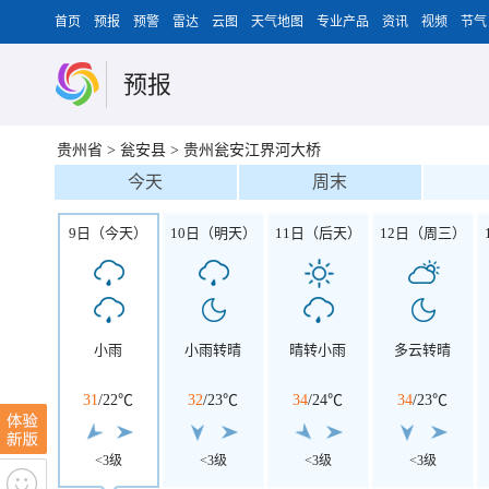
首页
预报
预警
雷达
云图
天气地图
专业产品
资讯
视频
节气
预报
贵州省
>
瓮安县
>
贵州瓮安江界河大桥
今天
周末
9日（今天）
10日（明天）
11日（后天）
12日（周三）
小雨
小雨转晴
晴转小雨
多云转晴
31
/
22℃
32
/
23℃
34
/
24℃
34
/
23℃
<3级
<3级
<3级
<3级