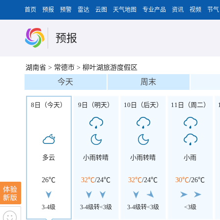
首页
预报
预警
雷达
云图
天气地图
专业产品
资讯
视频
节气
预报
湖南省
>
常德市
>
柳叶湖旅游度假区
今天
周末
8日（今天）
9日（明天）
10日（后天）
11日（周二）
多云
小雨转晴
小雨转晴
小雨
26℃
32℃
/
24℃
32℃
/
24℃
30℃
/
26℃
3-4级
3-4级转<3级
3-4级转<3级
<3级